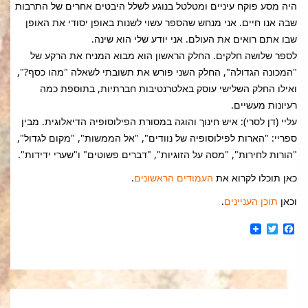
היה מסע פוקח עיניים ומטלטל בנוגע לשלל היבטים אחרים של התרבות
שבה אנו חיים. אני מנחש שהספר עשוי לשנות באופן יסודי את האופן
שבו אתם רואים את העולם. אני יודע שלי הוא שינה.
לספר שלושה חלקים. החלק הראשון הוא מבוא המניח את הרקע של
"המכונה הגדולה", החלק השני פורש את תשובתי לשאלה "מהו כסף?",
ואילו החלק השלישי עוסק באלטרנטיבות חברתיות, בתוספת כמה
רעיונות מעשיים.
עליי (דן לסרי): איש חינוך והוגה במסורת הפילוסופיה הדיאלוגית. מבין
ספריי: "הארות לפילוסופיה של נוודים", "אל הממשות", "מקום לגדול",
"הורות לחירות", "מסה על הזוגיות", "דברים פשוטים" ו"שערי ידידות".
כאן תוכלו לקרוא את
העמודים הראשונים
.
וכאן
תוכן העניינים
.
Twitter
Facebook