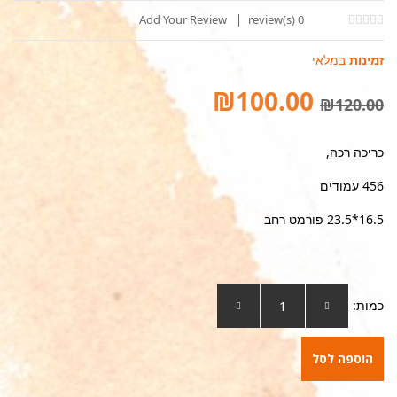
Add Your Review
review(s)
0
0
5
0
out
זמינות
במלאי
of
based
on
₪
100.00
customer
₪
120.00
ratings
כריכה רכה,
456 עמודים
16.5*23.5 פורמט רחב
כמות:
הוספה לסל